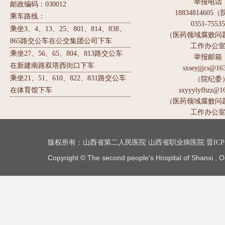
举报电话
邮政编码：030012
1883481460
乘车路线：
0351-7553
乘坐3、4、13、25、801、814、838、
（医药领域腐败问
865路交公车在公交集团公司下车
工作办公
乘坐27、56、65、804、813路交公车
举报邮箱
在新建南路双塔西街口下车
sxseyjjjcs@16
乘坐21、51、610、822、831路交公车
（院纪委
在体育馆下车
sxyyylyfbzz@1
（医药领域腐败问
工作办公
版权所有：
山西省第二人民医院
山西省职业病医院
晋ICP
Copyright © The second people's Hospital of Shanxi , O